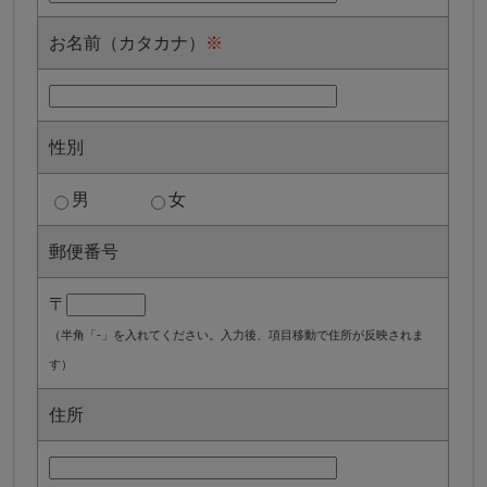
お名前（カタカナ）
※
性別
男
女
郵便番号
〒
（半角「-」を入れてください。入力後、項目移動で住所が反映されま
す）
住所