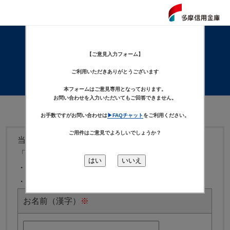
ご意見
【ご意見入力フォーム】
入力フォーム
ご利用いただきありがとうございます
本フォームはご意見専用となっております。
お問い合わせを入力いただいてもご回答できません。
お手数ですがお問い合わせは
▶FAQチャット
をご利用ください。
ご用件はご意見でよろしいでしょうか？
当金庫へのご意見は下記フォームにご入力の上、
「確認画面へ」のボタンをクリックしてください。
・
※
印の項目は必須入力です。
・数字は半角で入力してください。
お名前（漢字）
※