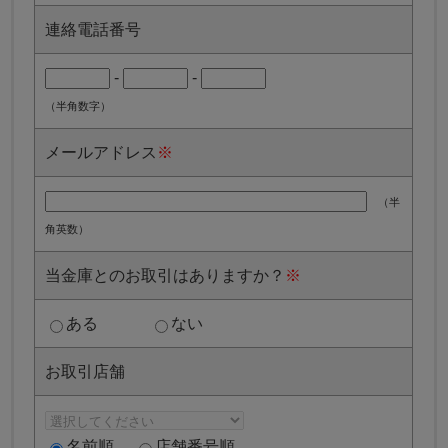
連絡電話番号
-
-
（半角数字）
メールアドレス
※
（半
角英数）
当金庫とのお取引はありますか？
※
ある
ない
お取引店舗
名前順
店舗番号順