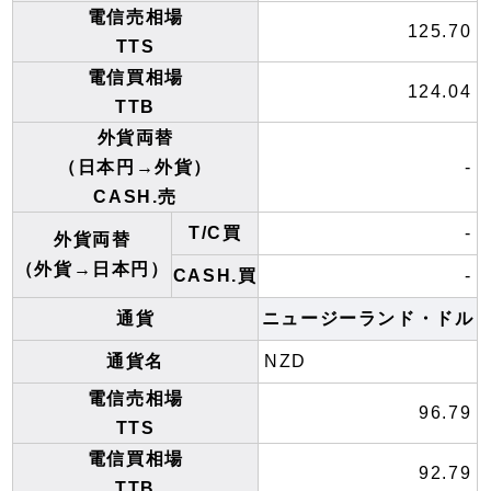
電信売相場
125.70
TTS
電信買相場
124.04
TTB
外貨両替
（日本円→外貨）
-
CASH.売
T/C買
-
外貨両替
（外貨→日本円）
CASH.買
-
通貨
ニュージーランド・ドル
通貨名
NZD
電信売相場
96.79
TTS
電信買相場
92.79
TTB