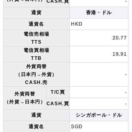
CASH.買
-
通貨
香港・ドル
通貨名
HKD
電信売相場
20.77
TTS
電信買相場
19.91
TTB
外貨両替
（日本円→外貨）
-
CASH.売
T/C買
-
外貨両替
（外貨→日本円）
CASH.買
-
通貨
シンガポール・ドル
通貨名
SGD