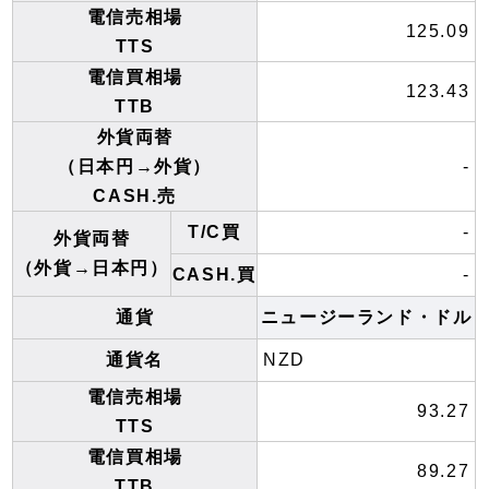
電信売相場
125.09
TTS
電信買相場
123.43
TTB
外貨両替
（日本円→外貨）
-
CASH.売
T/C買
-
外貨両替
（外貨→日本円）
CASH.買
-
通貨
ニュージーランド・ドル
通貨名
NZD
電信売相場
93.27
TTS
電信買相場
89.27
TTB