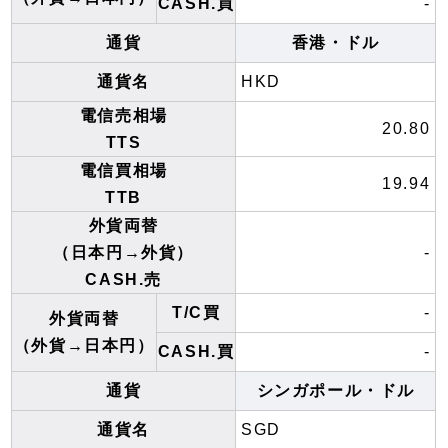
CASH.買
-
通貨
香港・ドル
通貨名
HKD
電信売相場
20.80
TTS
電信買相場
19.94
TTB
外貨両替
（日本円→外貨）
-
CASH.売
T/C買
-
外貨両替
（外貨→日本円）
CASH.買
-
通貨
シンガポール・ドル
通貨名
SGD